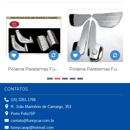
Polaina Paralamas Fusca Alumínio Kit 4 pç
Polaina Paralamas Fusca Americano Kit 4 pç Inox
CONTATOS
(15) 3261.1766
R. João Marinônio de Camargo, 353
Porto Feliz/SP
contato@funnycar.com.br
funnycarap@hotmail.com