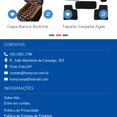
Capa Banco Bolinha Madeira Massageador Universal
Tapete Carpete Agile 2010 em diante jogo 4 pç
CONTATOS
(15) 3261.1766
R. João Marinônio de Camargo, 353
Porto Feliz/SP
contato@funnycar.com.br
funnycarap@hotmail.com
INFORMAÇÕES
Sobre Nós
Entre em contato
Politica de Privacidade
Política de Entrega de Produtos