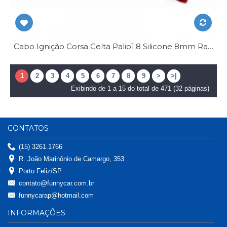
Cabo Ignição Corsa Celta Palio1.8 Silicone 8mm Race Chrome Jg
1
2
3
4
5
6
7
8
9
>
>|
Exibindo de 1 a 15 do total de 471 (32 páginas)
CONTATOS
(15) 3261.1766
R. João Marinônio de Camargo, 353
Porto Feliz/SP
contato@funnycar.com.br
funnycarap@hotmail.com
INFORMAÇÕES