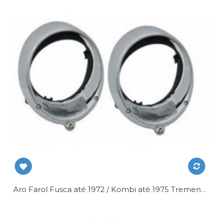
Aro Farol Fusca até 1972 / Kombi até 1975 Tremendão Par c/ Kit Fixação