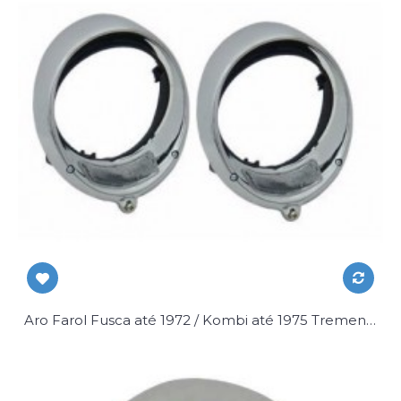
Aro Farol Fusca até 1972 / Kombi até 1975 Tremendão Par c/ Kit Fixação