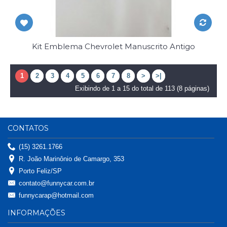
Kit Emblema Chevrolet Manuscrito Antigo
1
2
3
4
5
6
7
8
>
>|
Exibindo de 1 a 15 do total de 113 (8 páginas)
CONTATOS
(15) 3261.1766
R. João Marinônio de Camargo, 353
Porto Feliz/SP
contato@funnycar.com.br
funnycarap@hotmail.com
INFORMAÇÕES