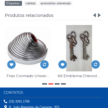
Etiquetas:
calotas
,
acessórios universais
Produtos relacionados
Friso Cromado Universal 10 mm Adesivo Rolo 10 Metros
Kit Emblema Chevrolet Manuscrito Antigo
CONTATOS
(15) 3261.1766
R. João Marinônio de Camargo, 353